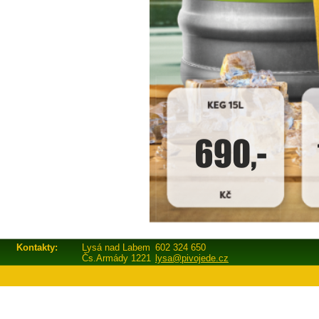
Kontakty:
Lysá nad Labem
602 324 650
Čs.Armády 1221
lysa@pivojede.cz