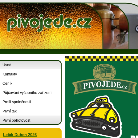
Úvod
Kontakty
Ceník
Půjčování vyčepního zařízení
Profil společnosti
Pivní taxi
Pivní pohotovost
Leták Duben 2026