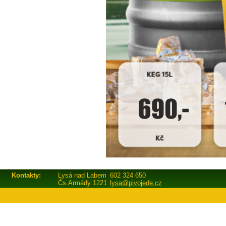
Kontakty:
Lysá nad Labem
602 324 650
Čs.Armády 1221
lysa@pivojede.cz