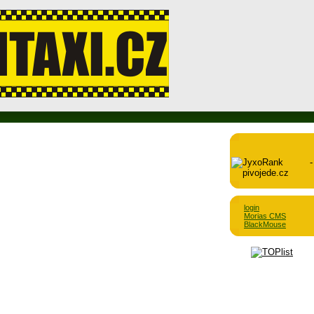
login
Morias CMS
BlackMouse