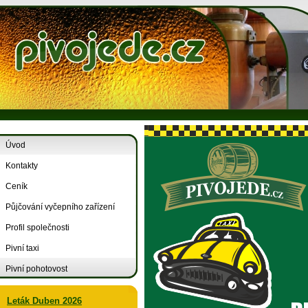
Úvod
Kontakty
Ceník
Půjčování vyčepního zařízení
Profil společnosti
Pivní taxi
Pivní pohotovost
Leták Duben 2026