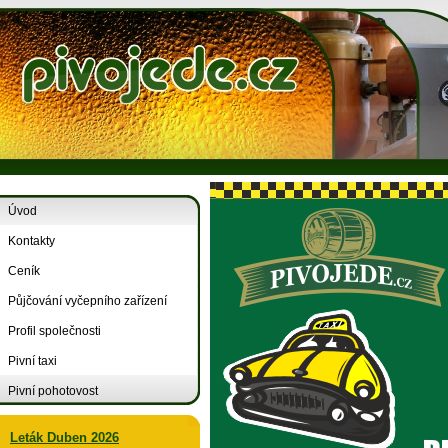
Úvod
Kontakty
Ceník
Půjčování vyčepního zařízení
Profil společnosti
Pivní taxi
Pivní pohotovost
Leták Duben 2026