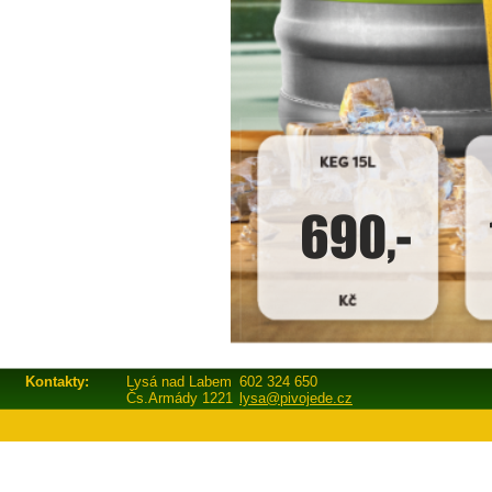
Kontakty:
Lysá nad Labem
602 324 650
Čs.Armády 1221
lysa@pivojede.cz