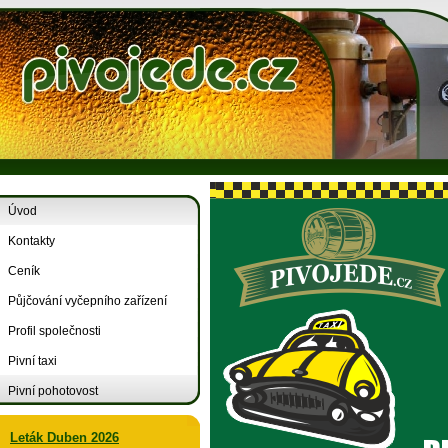
Úvod
Kontakty
Ceník
Půjčování vyčepního zařízení
Profil společnosti
Pivní taxi
Pivní pohotovost
Leták Duben 2026