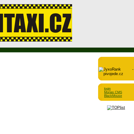
login
Morias CMS
BlackMouse