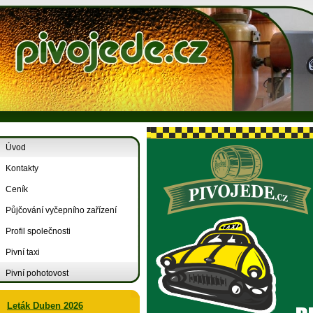
Úvod
Kontakty
Ceník
Půjčování vyčepního zařízení
Profil společnosti
Pivní taxi
Pivní pohotovost
Leták Duben 2026