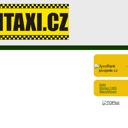
login
Morias CMS
BlackMouse