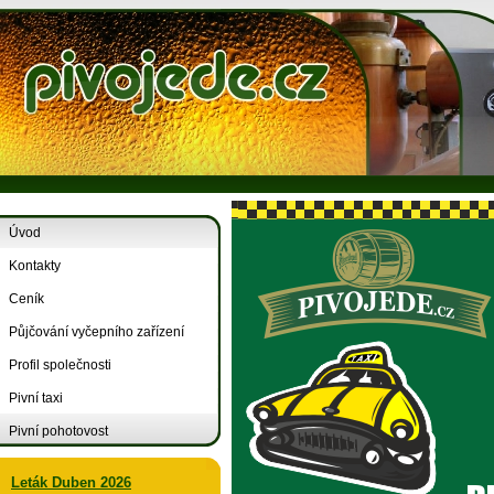
Úvod
Kontakty
Ceník
Půjčování vyčepního zařízení
Profil společnosti
Pivní taxi
Pivní pohotovost
Leták Duben 2026