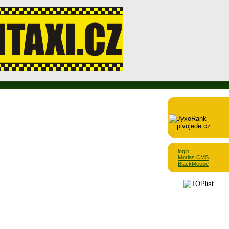
login
Morias CMS
BlackMouse