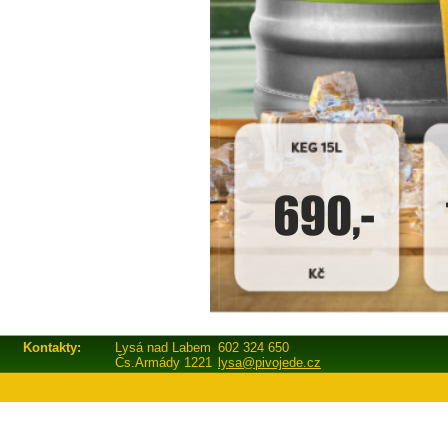
Kontakty:
Lysá nad Labem
602 324 650
Čs.Armády 1221
lysa@pivojede.cz