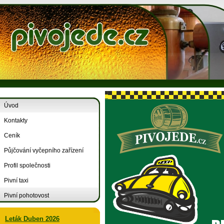
Úvod
Kontakty
Ceník
Půjčování vyčepního zařízení
Profil společnosti
Pivní taxi
Pivní pohotovost
Leták Duben 2026