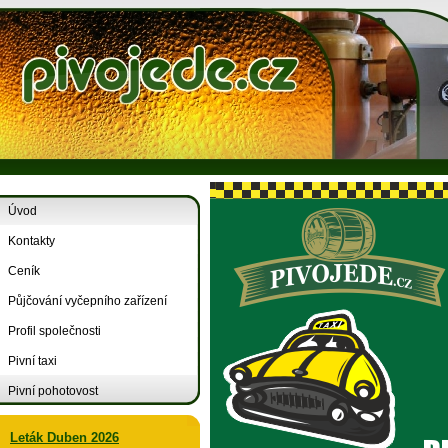
Úvod
Kontakty
Ceník
Půjčování vyčepního zařízení
Profil společnosti
Pivní taxi
Pivní pohotovost
Leták Duben 2026