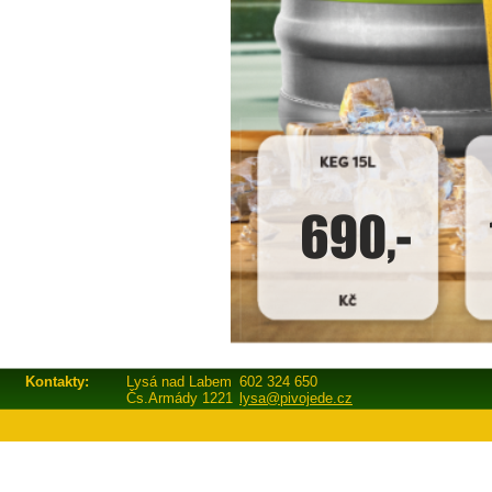
Kontakty:
Lysá nad Labem
602 324 650
Čs.Armády 1221
lysa@pivojede.cz