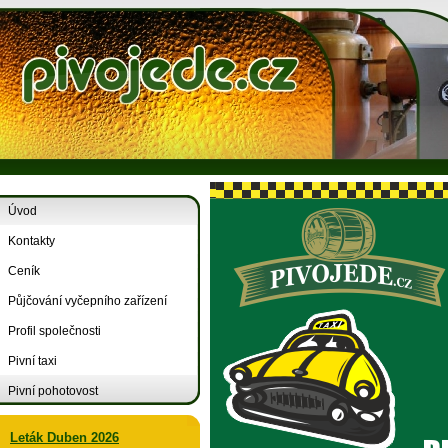
Úvod
Kontakty
Ceník
Půjčování vyčepního zařízení
Profil společnosti
Pivní taxi
Pivní pohotovost
Leták Duben 2026