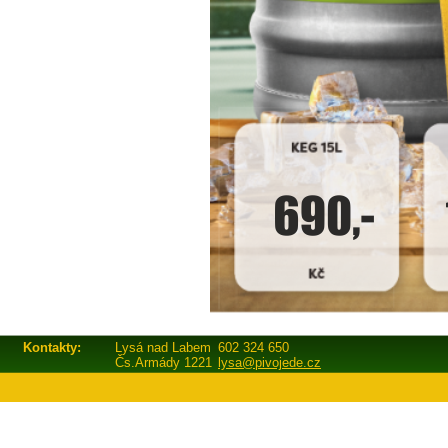
Kontakty:
Lysá nad Labem
602 324 650
Čs.Armády 1221
lysa@pivojede.cz