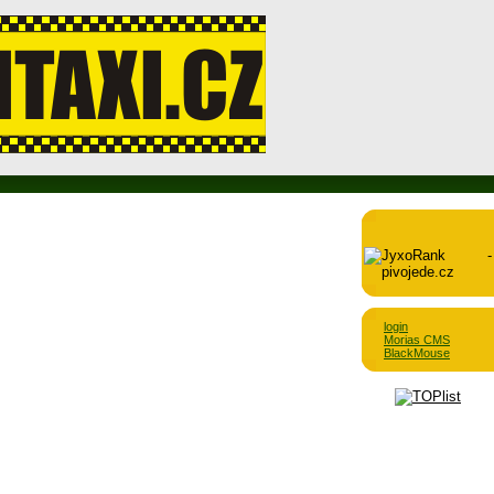
login
Morias CMS
BlackMouse