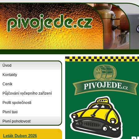
Úvod
Kontakty
Ceník
Půjčování vyčepního zařízení
Profil společnosti
Pivní taxi
Pivní pohotovost
Leták Duben 2026