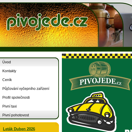
Úvod
Kontakty
Ceník
Půjčování vyčepního zařízení
Profil společnosti
Pivní taxi
Pivní pohotovost
Leták Duben 2026