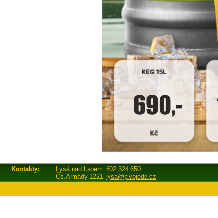
Kontakty:
Lysá nad Labem
602 324 650
Čs.Armády 1221
lysa@pivojede.cz