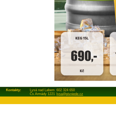
Kontakty:
Lysá nad Labem
602 324 650
Čs.Armády 1221
lysa@pivojede.cz