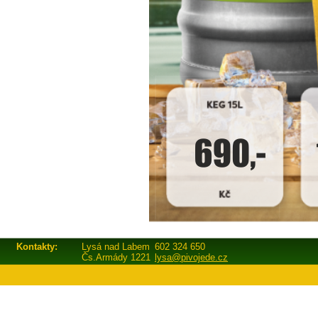
Kontakty:
Lysá nad Labem
602 324 650
Čs.Armády 1221
lysa@pivojede.cz