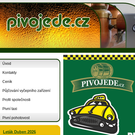
Úvod
Kontakty
Ceník
Půjčování vyčepního zařízení
Profil společnosti
Pivní taxi
Pivní pohotovost
Leták Duben 2026