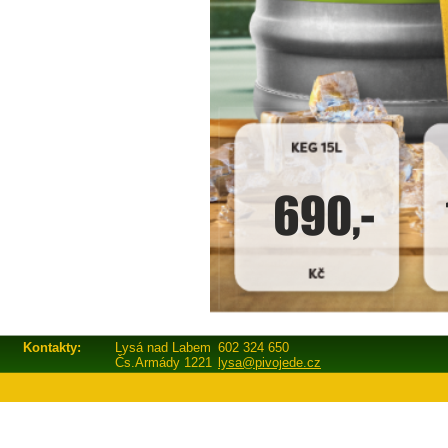
Kontakty:
Lysá nad Labem
602 324 650
Čs.Armády 1221
lysa@pivojede.cz