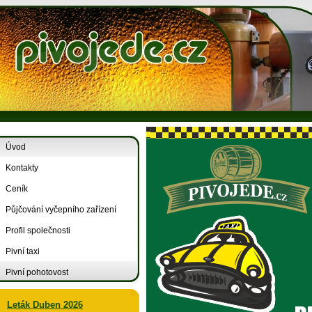
Úvod
Kontakty
Ceník
Půjčování vyčepního zařízení
Profil společnosti
Pivní taxi
Pivní pohotovost
Leták Duben 2026