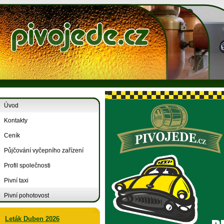
Úvod
Kontakty
Ceník
Půjčování vyčepního zařízení
Profil společnosti
Pivní taxi
Pivní pohotovost
Leták Duben 2026