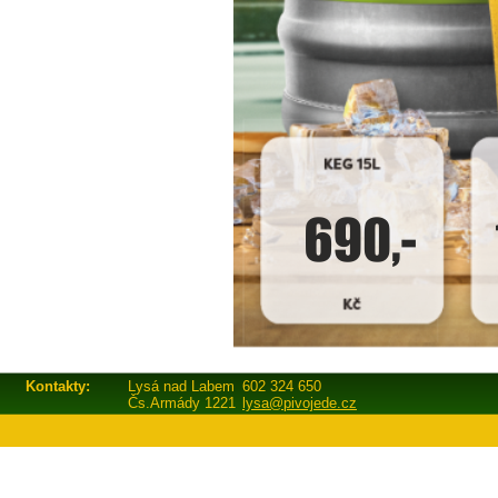
Kontakty:
Lysá nad Labem
602 324 650
Čs.Armády 1221
lysa@pivojede.cz