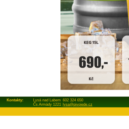
Kontakty:
Lysá nad Labem
602 324 650
Čs.Armády 1221
lysa@pivojede.cz