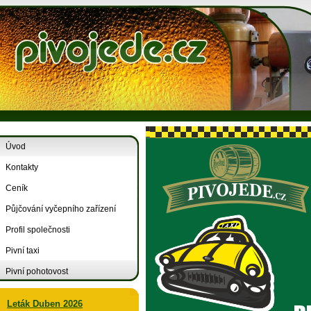
Úvod
Kontakty
Ceník
Půjčování vyčepního zařízení
Profil společnosti
Pivní taxi
Pivní pohotovost
Leták Duben 2026