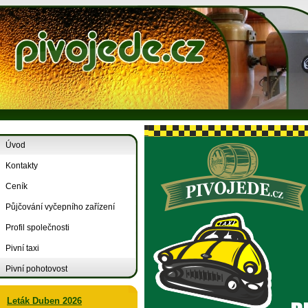
Úvod
Kontakty
Ceník
Půjčování vyčepního zařízení
Profil společnosti
Pivní taxi
Pivní pohotovost
Leták Duben 2026