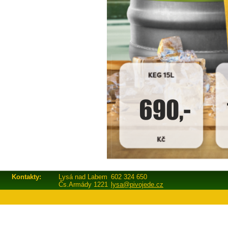
Kontakty:
Lysá nad Labem
602 324 650
Čs.Armády 1221
lysa@pivojede.cz