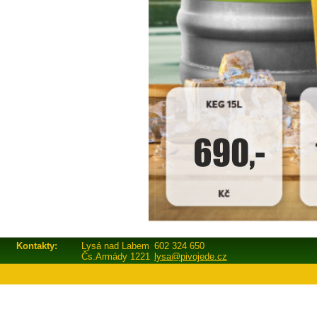
Kontakty:
Lysá nad Labem
602 324 650
Čs.Armády 1221
lysa@pivojede.cz