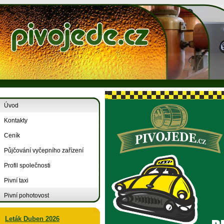
Úvod
Kontakty
Ceník
Půjčování vyčepního zařízení
Profil společnosti
Pivní taxi
Pivní pohotovost
Leták Duben 2026