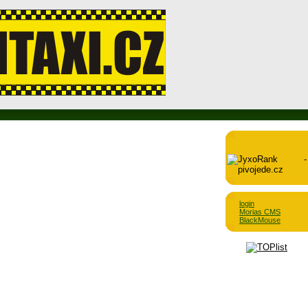
login
Morias CMS
BlackMouse