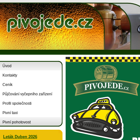
Úvod
Kontakty
Ceník
Půjčování vyčepního zařízení
Profil společnosti
Pivní taxi
Pivní pohotovost
Leták Duben 2026