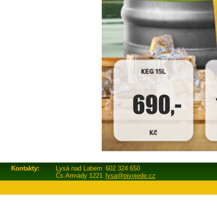
Kontakty:
Lysá nad Labem
602 324 650
Čs.Armády 1221
lysa@pivojede.cz