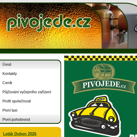
Úvod
Kontakty
Ceník
Půjčování vyčepního zařízení
Profil společnosti
Pivní taxi
Pivní pohotovost
Leták Duben 2026