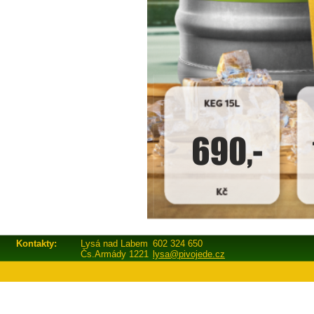
Kontakty:
Lysá nad Labem
602 324 650
Čs.Armády 1221
lysa@pivojede.cz