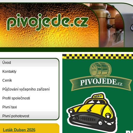
Úvod
Kontakty
Ceník
Půjčování vyčepního zařízení
Profil společnosti
Pivní taxi
Pivní pohotovost
Leták Duben 2026