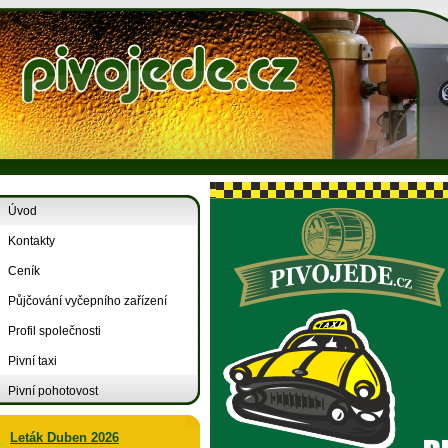
Úvod
Kontakty
Ceník
Půjčování vyčepního zařízení
Profil společnosti
Pivní taxi
Pivní pohotovost
Leták Duben 2026