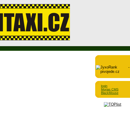
login
Morias CMS
BlackMouse