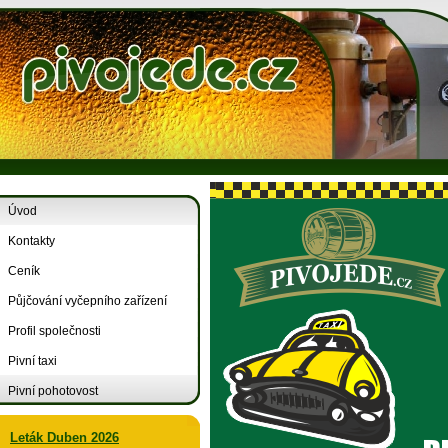
Úvod
Kontakty
Ceník
Půjčování vyčepního zařízení
Profil společnosti
Pivní taxi
Pivní pohotovost
Leták Duben 2026