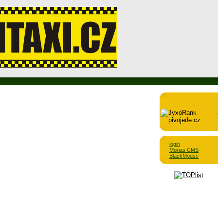
login
Morias CMS
BlackMouse