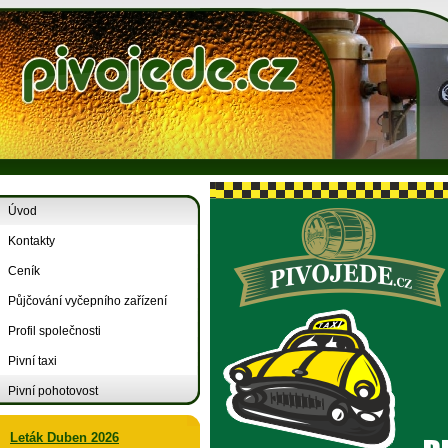
Úvod
Kontakty
Ceník
Půjčování vyčepního zařízení
Profil společnosti
Pivní taxi
Pivní pohotovost
Leták Duben 2026