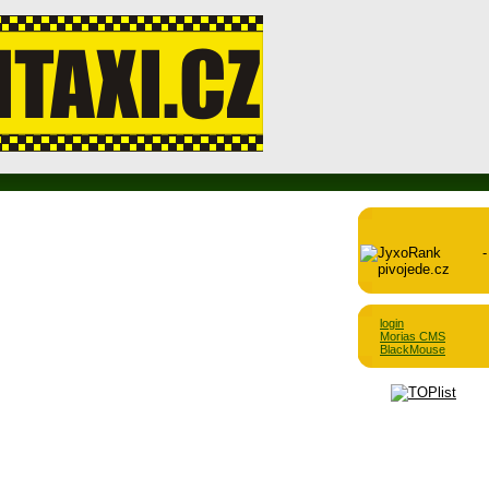
login
Morias CMS
BlackMouse