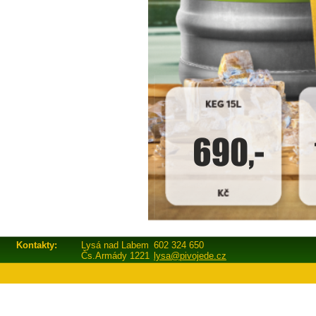
Kontakty:
Lysá nad Labem
602 324 650
Čs.Armády 1221
lysa@pivojede.cz