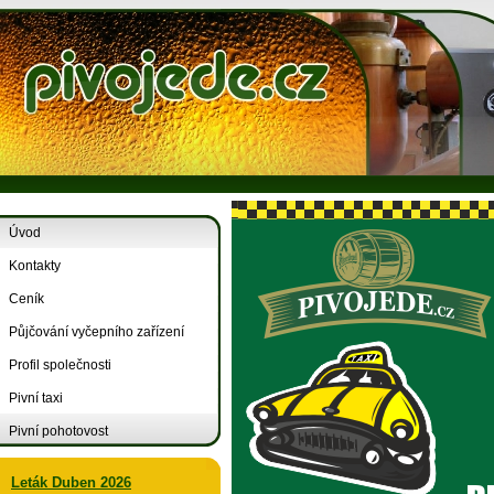
Úvod
Kontakty
Ceník
Půjčování vyčepního zařízení
Profil společnosti
Pivní taxi
Pivní pohotovost
Leták Duben 2026