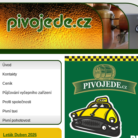
Úvod
Kontakty
Ceník
Půjčování vyčepního zařízení
Profil společnosti
Pivní taxi
Pivní pohotovost
Leták Duben 2026