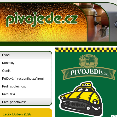
Úvod
Kontakty
Ceník
Půjčování vyčepního zařízení
Profil společnosti
Pivní taxi
Pivní pohotovost
Leták Duben 2026