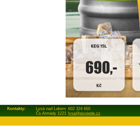
Kontakty:
Lysá nad Labem
602 324 650
Čs.Armády 1221
lysa@pivojede.cz