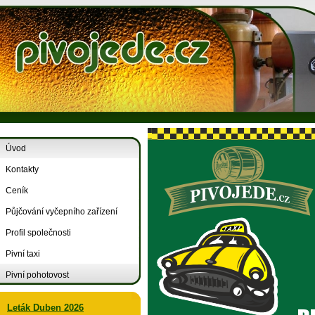
Úvod
Kontakty
Ceník
Půjčování vyčepního zařízení
Profil společnosti
Pivní taxi
Pivní pohotovost
Leták Duben 2026