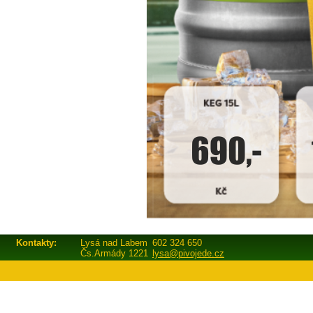
Kontakty:
Lysá nad Labem
602 324 650
Čs.Armády 1221
lysa@pivojede.cz