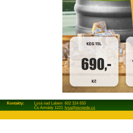
Kontakty:
Lysá nad Labem
602 324 650
Čs.Armády 1221
lysa@pivojede.cz