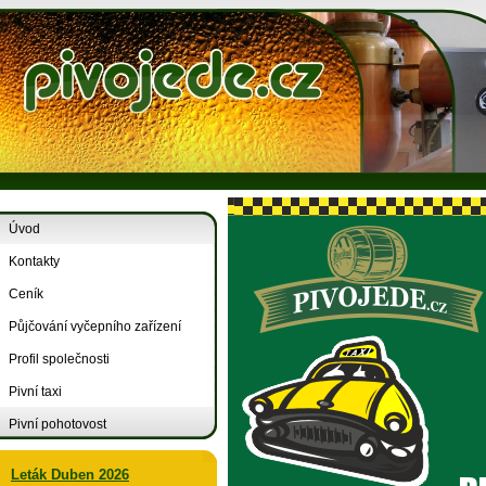
Úvod
Kontakty
Ceník
Půjčování vyčepního zařízení
Profil společnosti
Pivní taxi
Pivní pohotovost
Leták Duben 2026