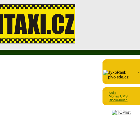
login
Morias CMS
BlackMouse