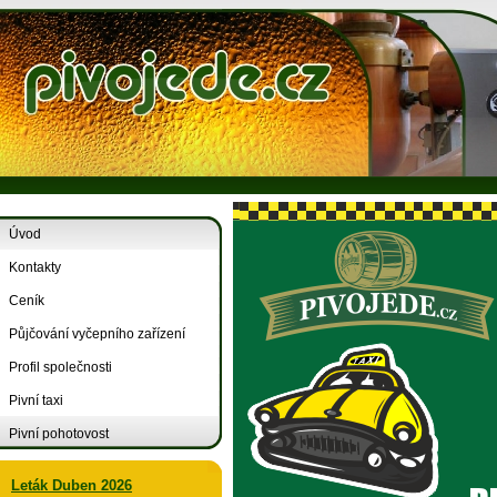
Úvod
Kontakty
Ceník
Půjčování vyčepního zařízení
Profil společnosti
Pivní taxi
Pivní pohotovost
Leták Duben 2026