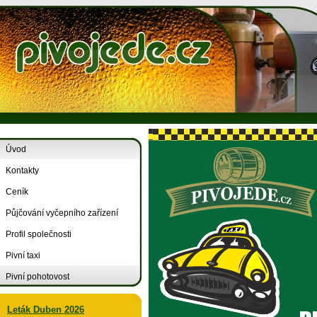
Úvod
Kontakty
Ceník
Půjčování vyčepního zařízení
Profil společnosti
Pivní taxi
Pivní pohotovost
Leták Duben 2026