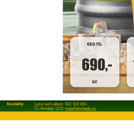
Kontakty:
Lysá nad Labem
602 324 650
Čs.Armády 1221
lysa@pivojede.cz