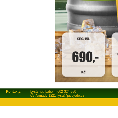
Kontakty:
Lysá nad Labem
602 324 650
Čs.Armády 1221
lysa@pivojede.cz