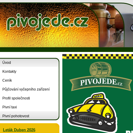
Úvod
Kontakty
Ceník
Půjčování vyčepního zařízení
Profil společnosti
Pivní taxi
Pivní pohotovost
Leták Duben 2026