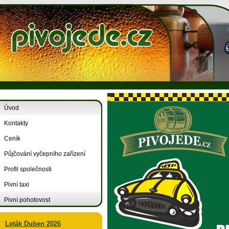
Úvod
Kontakty
Ceník
Půjčování vyčepního zařízení
Profil společnosti
Pivní taxi
Pivní pohotovost
Leták Duben 2026