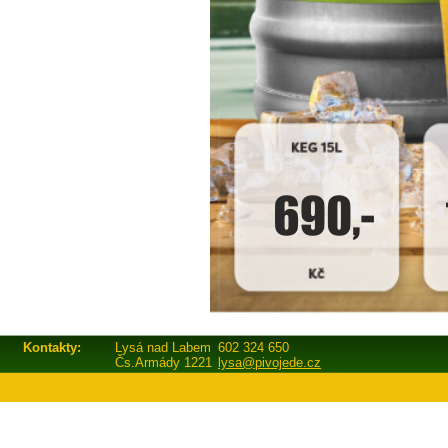
Kontakty:
Lysá nad Labem
602 324 650
Čs.Armády 1221
lysa@pivojede.cz