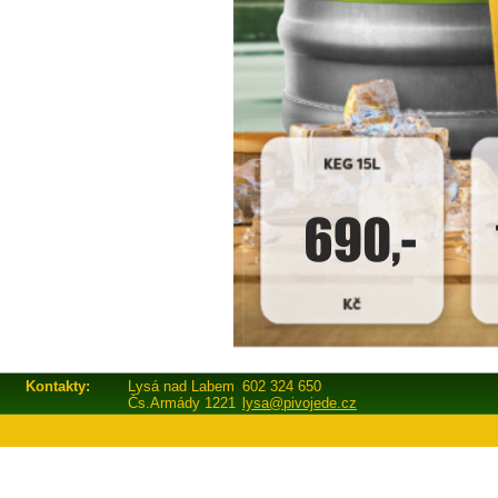
Kontakty:
Lysá nad Labem
602 324 650
Čs.Armády 1221
lysa@pivojede.cz