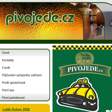
Úvod
Kontakty
Ceník
Půjčování vyčepního zařízení
Profil společnosti
Pivní taxi
Pivní pohotovost
Leták Duben 2026