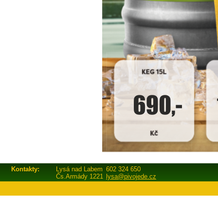
Kontakty:
Lysá nad Labem
602 324 650
Čs.Armády 1221
lysa@pivojede.cz