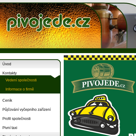
Úvod
Kontakty
Vedení společnosti
Informace o firmě
Ceník
Půjčování vyčepního zařízení
Profil společnosti
Pivní taxi