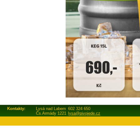
Kontakty:
Lysá nad Labem
602 324 650
Čs.Armády 1221
lysa@pivojede.cz