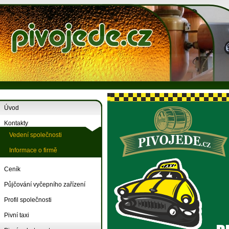
Úvod
Kontakty
Vedení společnosti
Informace o firmě
Ceník
Půjčování vyčepního zařízení
Profil společnosti
Pivní taxi