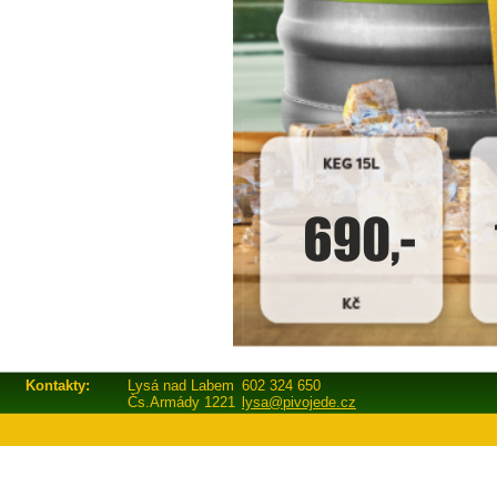
Kontakty:
Lysá nad Labem
602 324 650
Čs.Armády 1221
lysa@pivojede.cz