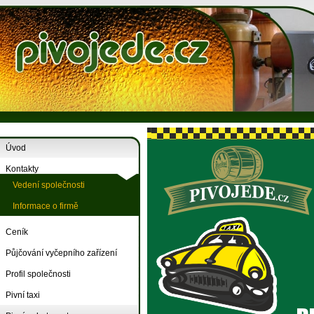
Úvod
Kontakty
Vedení společnosti
Informace o firmě
Ceník
Půjčování vyčepního zařízení
Profil společnosti
Pivní taxi