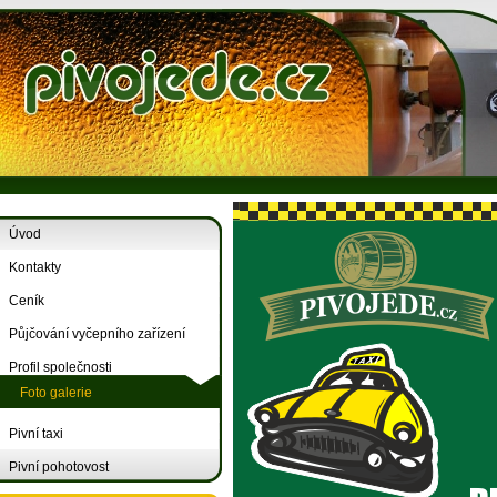
Úvod
Kontakty
Ceník
Půjčování vyčepního zařízení
Profil společnosti
Foto galerie
Pivní taxi
Pivní pohotovost