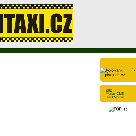
login
Morias CMS
BlackMouse