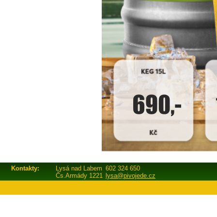
Kontakty:
Lysá nad Labem
602 324 650
Čs.Armády 1221
lysa@pivojede.cz