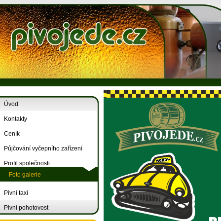
Úvod
Kontakty
Ceník
Půjčování vyčepního zařízení
Profil společnosti
Foto galerie
Pivní taxi
Pivní pohotovost