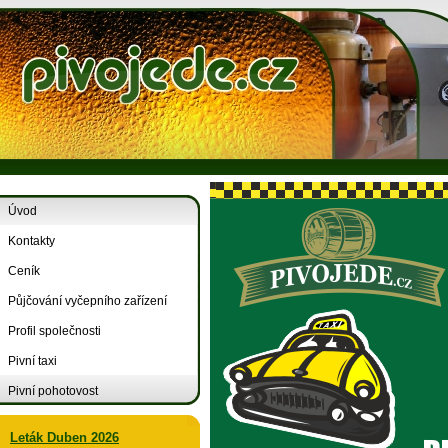
Úvod
Kontakty
Ceník
Půjčování vyčepního zařízení
Profil společnosti
Pivní taxi
Pivní pohotovost
Leták Duben 2026