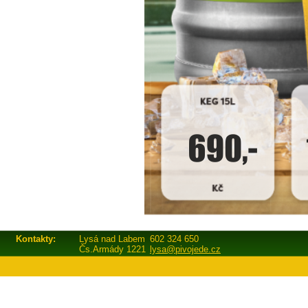
Kontakty:
Lysá nad Labem
602 324 650
Čs.Armády 1221
lysa@pivojede.cz