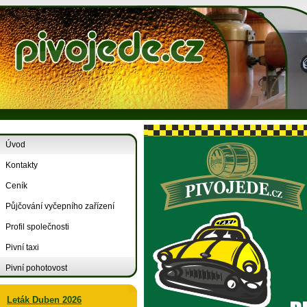
Úvod
Kontakty
Ceník
Půjčování vyčepního zařízení
Profil společnosti
Pivní taxi
Pivní pohotovost
Leták Duben 2026