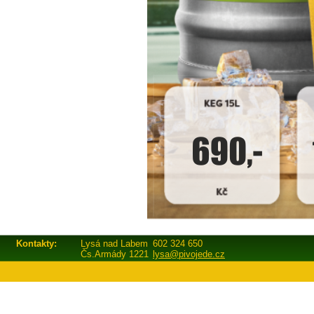
Kontakty:
Lysá nad Labem
602 324 650
Čs.Armády 1221
lysa@pivojede.cz