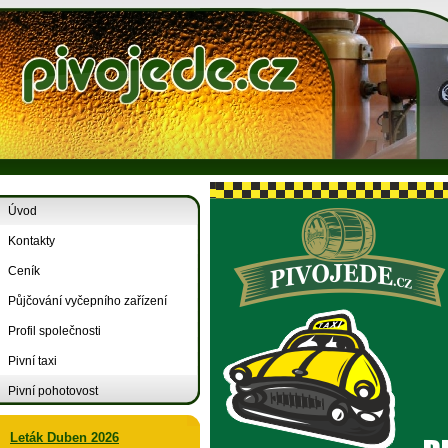
Úvod
Kontakty
Ceník
Půjčování vyčepního zařízení
Profil společnosti
Pivní taxi
Pivní pohotovost
Leták Duben 2026