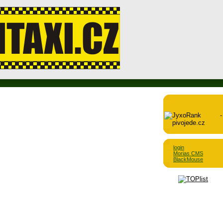
login
Morias CMS
BlackMouse