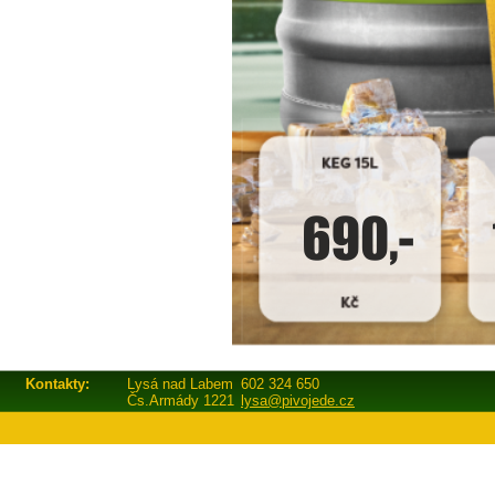
Kontakty:
Lysá nad Labem
602 324 650
Čs.Armády 1221
lysa@pivojede.cz