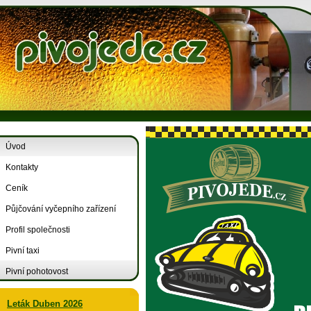
Úvod
Kontakty
Ceník
Půjčování vyčepního zařízení
Profil společnosti
Pivní taxi
Pivní pohotovost
Leták Duben 2026