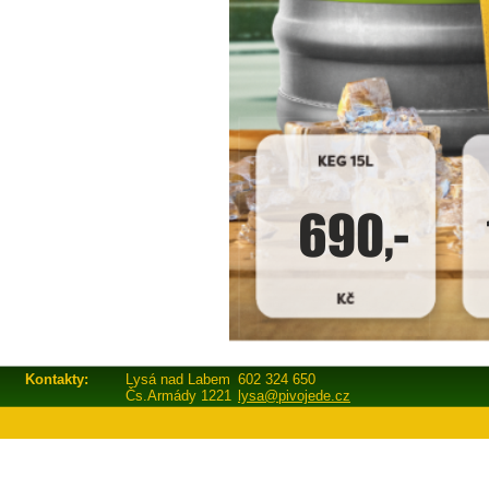
Kontakty:
Lysá nad Labem
602 324 650
Čs.Armády 1221
lysa@pivojede.cz