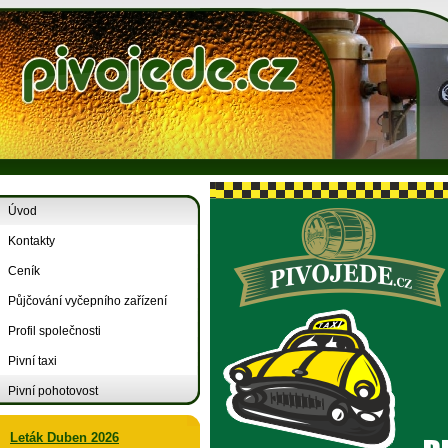
Úvod
Kontakty
Ceník
Půjčování vyčepního zařízení
Profil společnosti
Pivní taxi
Pivní pohotovost
Leták Duben 2026