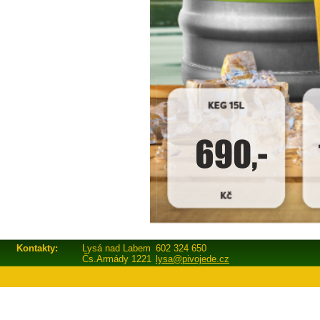
Kontakty:
Lysá nad Labem
602 324 650
Čs.Armády 1221
lysa@pivojede.cz