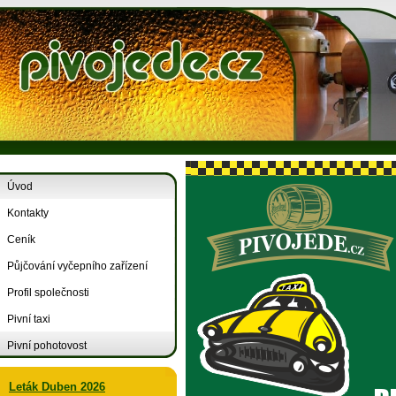
Úvod
Kontakty
Ceník
Půjčování vyčepního zařízení
Profil společnosti
Pivní taxi
Pivní pohotovost
Leták Duben 2026