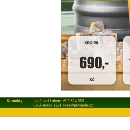
Kontakty:
Lysá nad Labem
602 324 650
Čs.Armády 1221
lysa@pivojede.cz