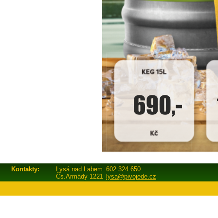
Kontakty:
Lysá nad Labem
602 324 650
Čs.Armády 1221
lysa@pivojede.cz