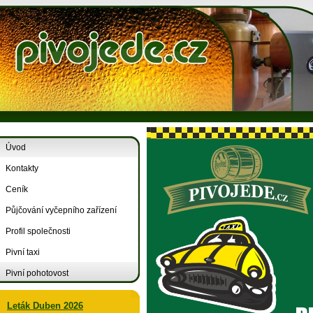
Úvod
Kontakty
Ceník
Půjčování vyčepního zařízení
Profil společnosti
Pivní taxi
Pivní pohotovost
Leták Duben 2026