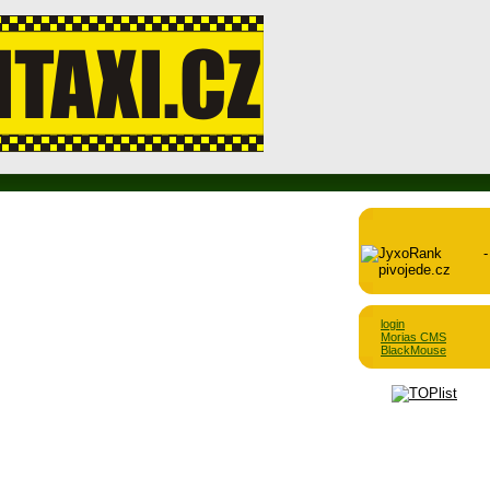
login
Morias CMS
BlackMouse