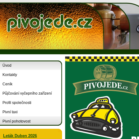
Úvod
Kontakty
Ceník
Půjčování vyčepního zařízení
Profil společnosti
Pivní taxi
Pivní pohotovost
Leták Duben 2026