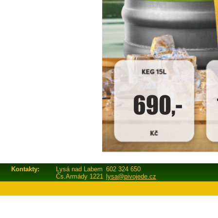
Kontakty:
Lysá nad Labem
602 324 650
Čs.Armády 1221
lysa@pivojede.cz