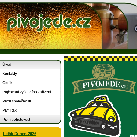
Úvod
Kontakty
Ceník
Půjčování vyčepního zařízení
Profil společnosti
Pivní taxi
Pivní pohotovost
Leták Duben 2026